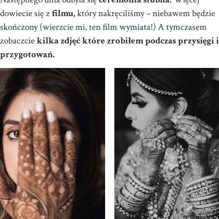
dowiecie się z
filmu,
który nakręciliśmy – niebawem będzie
skończony (wierzcie mi, ten film wymiata!) A tymczasem
zobaczcie
kilka zdjęć które zrobiłem podczas przysięgi i
przygotowań.