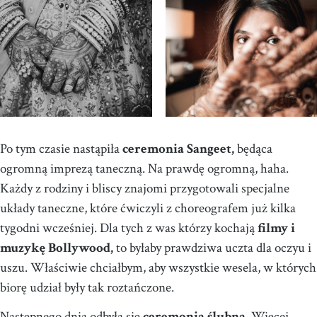
Po tym czasie nastąpiła
ceremonia Sangeet,
będąca
ogromną imprezą taneczną. Na prawdę ogromną, haha.
Każdy z rodziny i bliscy znajomi przygotowali specjalne
układy taneczne, które ćwiczyli z choreografem już kilka
tygodni wcześniej. Dla tych z was którzy kochają
filmy i
muzykę Bollywood,
to byłaby prawdziwa uczta dla oczyu i
uszu. Właściwie chciałbym, aby wszystkie wesela, w których
biorę udział były tak roztańczone.
Następnego dnia odbyła się
ceremonia ślubna.
Więcej