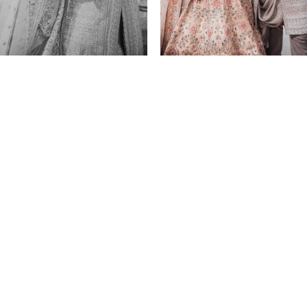
To było niesamowite doświadczenie odkrywać
Abu
Dhabi,
ponownie odwiedzić
Dubaj
i poznać tę śliczną parę
oraz siostrę Sonam – Sarikę, która włożyła tak wiele miłości
i zaangażowania w stworzenie idealnego wesela.
Szczerze nie mogę się doczekać powrotu i nakręcenia
kolejnego filmu lub zrobienia zdjęć, lub obu! Więc jeśli
czytasz ten tekst i rozważasz zabukowanie nas na własne
wesele – cóż,
zacznijmy wspólnie pisać Waszą
historię!
Ah! Floor z tobą także wspaniale się pracowało!
Mam nadzieje, że wkrótce się zobaczymy.
Tymczasem, zostawiam was z ostatnim spojrzeniem na tą