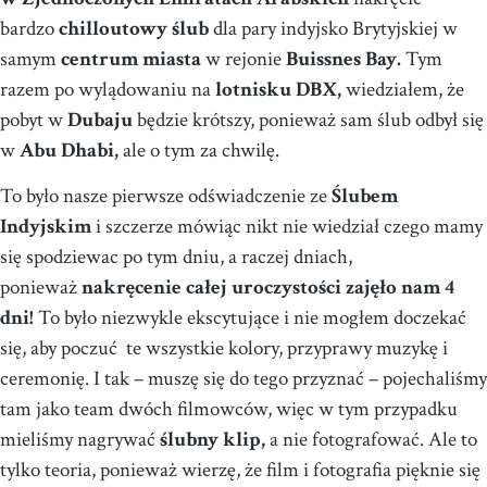
bardzo
chilloutowy ślub
dla pary indyjsko Brytyjskiej w
samym
centrum miasta
w rejonie
Buissnes Bay.
Tym
razem po wylądowaniu na
lotnisku DBX,
wiedziałem, że
pobyt w
Dubaju
będzie krótszy, ponieważ sam ślub odbył się
w
Abu Dhabi,
ale o tym za chwilę.
To było nasze pierwsze odświadczenie ze
Ślubem
Indyjskim
i szczerze mówiąc nikt nie wiedział czego mamy
się spodziewac po tym dniu, a raczej dniach,
ponieważ
nakręcenie całej uroczystości zajęło nam 4
dni!
To było niezwykle ekscytujące i nie mogłem doczekać
się, aby poczuć te wszystkie kolory, przyprawy muzykę i
ceremonię. I tak – muszę się do tego przyznać – pojechaliśmy
tam jako team dwóch filmowców, więc w tym przypadku
mieliśmy nagrywać
ślubny klip,
a nie fotografować. Ale to
tylko teoria, ponieważ wierzę, że film i fotografia pięknie się