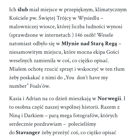
Ich
ślub
miał miejsce w przepięknym, klimatycznym
Kościele pw. Świętej Trójcy w Wysiedlu –
malowniczej wiosce, której liczba ludności wynosi
(sprawdzone w internetach ) 146 osób! Wesele
natomiast odbyło się w
Młynie nad Starą Regą
–
niesamowitym miejscu, które mocna ekipa Gości
weselnych zamieniła w coś, co ciężko opisać.
Miałem ochotę rzucić sprzęt i wskoczyć w ten tłum
żeby poskakać z nimi do „You don’t have my
number” Foals’ów.
Kasia i Adrian na co dzień mieszkają w
Norwegii
. I
to osobna część naszej wspólnej historii. Razem z
Niną i Darkiem – parą mega fotografów, których
serdecznie pozdrawiam – polecieliśmy
do
Stavanger
żeby przeżyć coś, co ciężko opisać