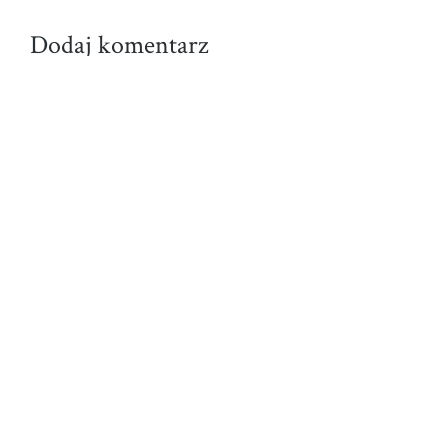
Dodaj komentarz
Komentarz
Nazwa
E-
mail