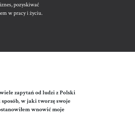
iznes, pozyskiwać
iem w pracy i życiu.
wiele zapytań od ludzi z Polski
i sposób, w jaki tworzę swoje
 postanowiłem wnowi
ć
moje